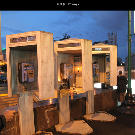
183 (20
12
год.)