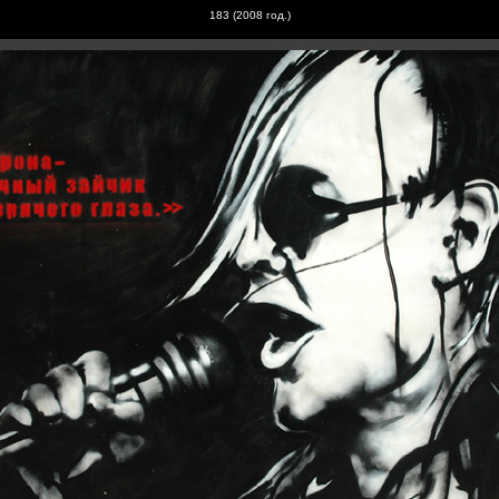
183 (200
8
год.)