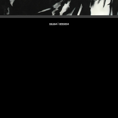
назад
|
вперед